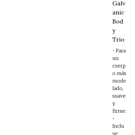
Galv
anic
Bod
y
Trio
• Para
un
cuerp
o más
mode
lado,
suave
y
firme.
•
Inclu
ye