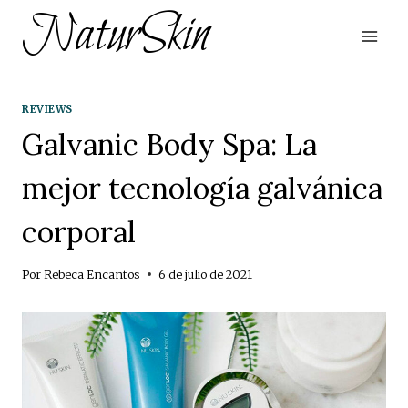
Saltar
NaturSkin
al
contenido
REVIEWS
Galvanic Body Spa: La
mejor tecnología galvánica
corporal
Por
Rebeca Encantos
6 de julio de 2021