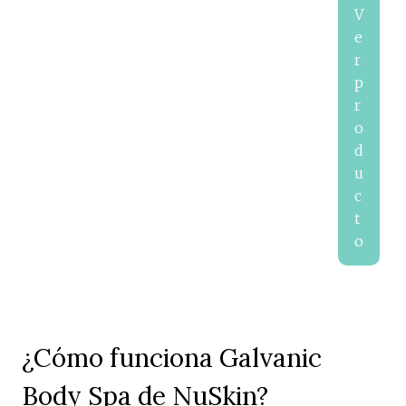
V
e
r
p
r
o
d
u
c
t
o
¿Cómo funciona Galvanic
Body Spa de NuSkin?