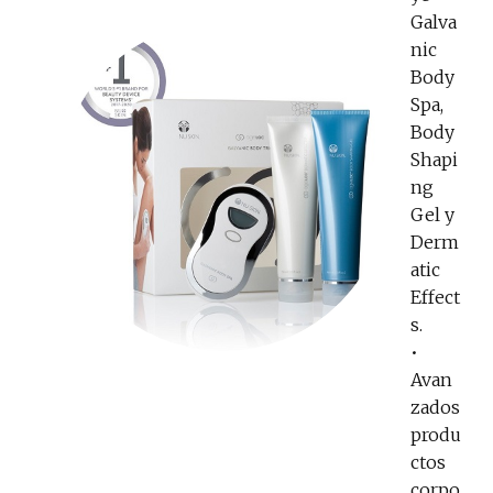
Galva
nic
Body
Spa,
Body
Shapi
ng
Gel y
Derm
atic
Effect
s.
•
Avan
zados
produ
ctos
corpo