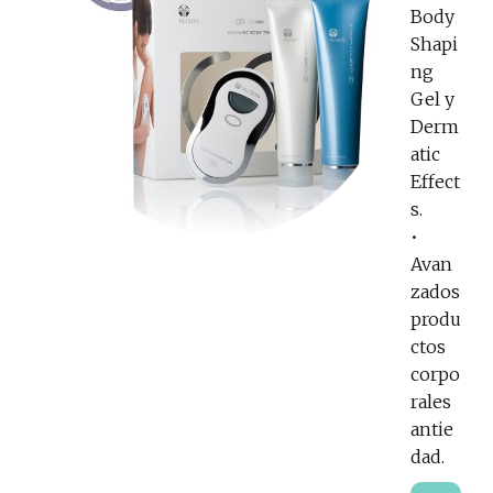
Body
Shapi
ng
Gel y
Derm
atic
Effect
s.
•
Avan
zados
produ
ctos
corpo
rales
antie
dad.