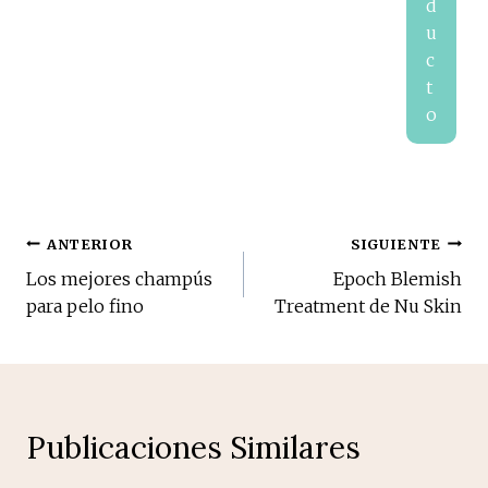
d
u
c
t
o
Navegación
ANTERIOR
SIGUIENTE
Los mejores champús
Epoch Blemish
de
para pelo fino
Treatment de Nu Skin
entradas
Publicaciones Similares