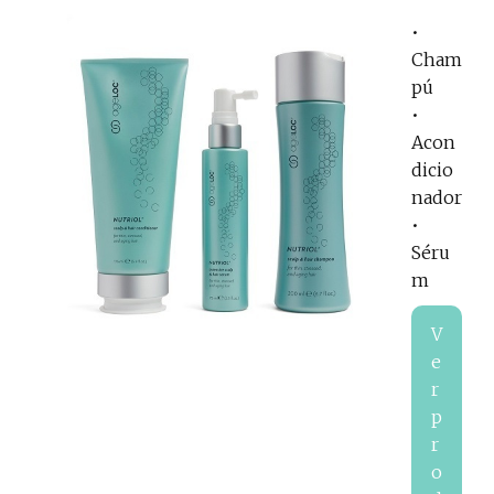
•
Cham
pú
•
Acon
dicio
nador
•
Séru
m
V
e
r
p
r
o