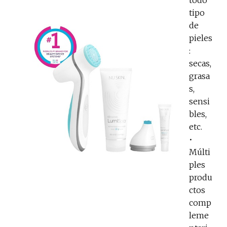
tipo
de
pieles
:
secas,
grasa
s,
sensi
bles,
etc.
•
Múlti
ples
produ
ctos
comp
leme