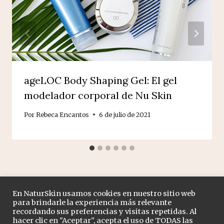
ageLOC Body Shaping Gel: El gel
modelador corporal de Nu Skin
Por
Rebeca Encantos
6 de julio de 2021
En NaturSkin usamos cookies en nuestro sitio web
para brindarle la experiencia más relevante
recordando sus preferencias y visitas repetidas. Al
Tienda
Nuestros productos
Blog
Contacto
hacer clic en "Aceptar", acepta el uso de TODAS las