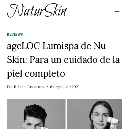
Saltar
NaturSkin
al
contenido
REVIEWS
ageLOC Lumispa de Nu
Skin: Para un cuidado de la
piel completo
Por
Rebeca Encantos
6 de julio de 2021