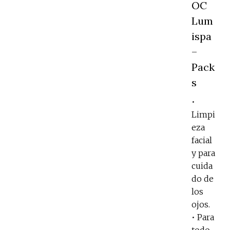
OC
Lum
ispa
–
Pack
s
•
Limpi
eza
facial
y para
cuida
do de
los
ojos.
• Para
todo